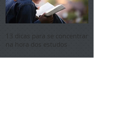
13 dicas para se concentrar
na hora dos estudos
Experiência: Gelo
Instantâneo