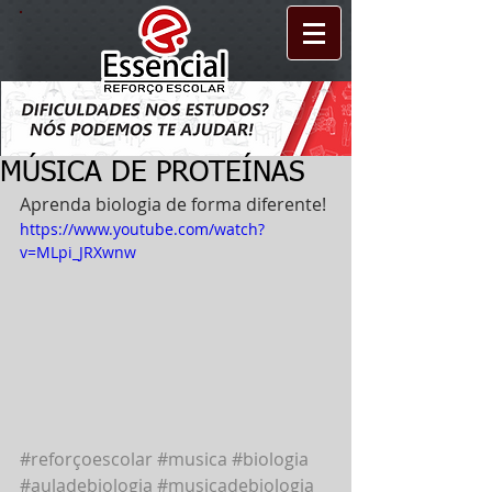
MÚSICA DE PROTEÍNAS
Aprenda biologia de forma diferente! 
https://www.youtube.com/watch?
v=MLpi_JRXwnw
#reforçoescolar
#musica
#biologia
#auladebiologia
#musicadebiologia