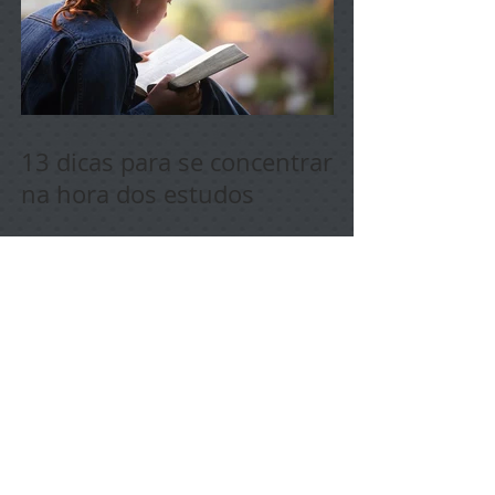
13 dicas para se concentrar
na hora dos estudos
Experiência: Gelo
Instantâneo