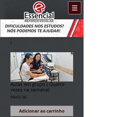
Aulas em grupo ( Quatro
vezes na semana)
Preço
R$455.00
Adicionar ao carrinho